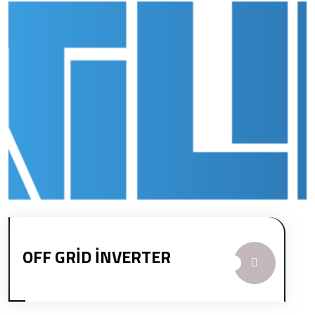
OFF GRİD İNVERTER