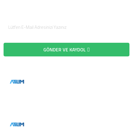
gönderiyoruz.
GÖNDER VE KAYDOL
Telefon
Telefon
0 (536) 780 61 12
E-Posta
info@atilimsolar.com