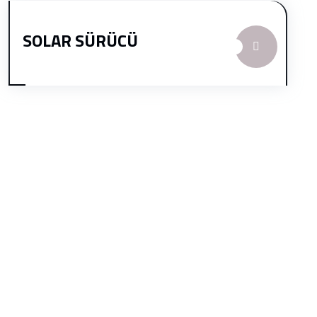
SOLAR SÜRÜCÜ
Kurumsal
Biz, yenilikçi ve sürdürülebilir güneş enerjisi çözümleri sunan
bir firmayız. Güneş enerjisi sistemlerinden tarımsal sulama,
solar karavan sistemleri ve solar kamera çözümlerine kadar
geniş bir yelpazede teknolojiler sunarak, müşterilerimizin